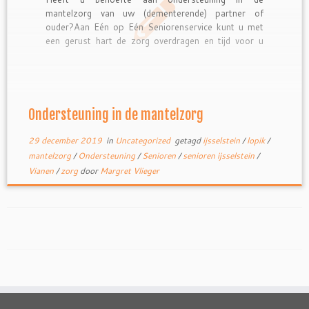
mantelzorg van uw (dementerende) partner of
ouder?Aan Eén op Eén Seniorenservice kunt u met
een gerust hart de zorg overdragen en tijd voor u
zelf nemen, uw partner/ouder is in goede handen.
Persoonlijke aandacht en begeleiding met een warm
hart.Vergoeding vanuit een PGB […]
Ondersteuning in de mantelzorg
29 december 2019
in
Uncategorized
getagd
ijsselstein
/
lopik
/
mantelzorg
/
Ondersteuning
/
Senioren
/
senioren ijsselstein
/
Vianen
/
zorg
door
Margret Vlieger