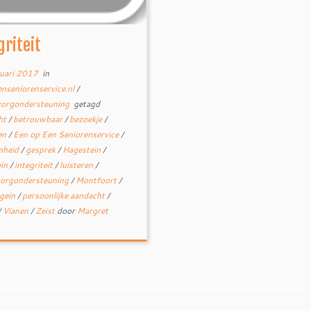
griteit
uari 2017
in
nseniorenservice.nl
/
zorgondersteuning
getagd
ht
/
betrouwbaar
/
bezoekje
/
en
/
Een op Een Seniorenservice
/
mheid
/
gesprek
/
Hagestein
/
ein
/
integriteit
/
luisteren
/
zorgondersteuning
/
Montfoort
/
gein
/
persoonlijke aandacht
/
/
Vianen
/
Zeist
door
Margret