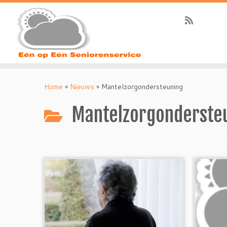
Ga
naar
Home
»
Nieuws
»
Mantelzorgondersteuning
inhoud
Mantelzorgonderste