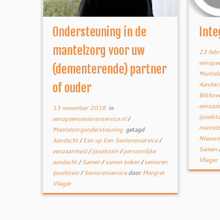
Ondersteuning in de
Inte
mantelzorg voor uw
23 febr
eenopee
(dementerende) partner
Mantel
Aandac
of ouder
Bilthov
eenzaa
13 november 2018
in
ijsselst
eenopeenseniorenservice.nl
/
mantel
Mantelzorgondersteuning
getagd
Nieuwe
Aandacht
/
Een op Een Seniorenservice
/
Samen
eenzaamheid
/
ijsselstein
/
persoonlijke
Vlieger
aandacht
/
Samen
/
samen koken
/
senioren
ijsselstein
/
Seniorenservice
door
Margret
Vlieger