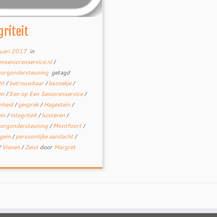
griteit
uari 2017
in
nseniorenservice.nl
/
zorgondersteuning
getagd
ht
/
betrouwbaar
/
bezoekje
/
en
/
Een op Een Seniorenservice
/
mheid
/
gesprek
/
Hagestein
/
ein
/
integriteit
/
luisteren
/
zorgondersteuning
/
Montfoort
/
gein
/
persoonlijke aandacht
/
/
Vianen
/
Zeist
door
Margret