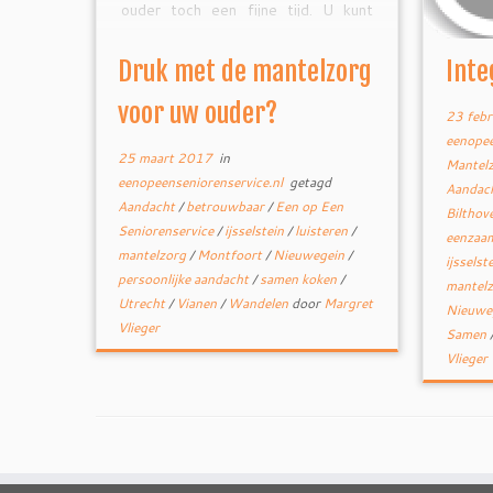
ouder toch een fijne tijd. U kunt
denken aan een spelletje, een goed
gesprek en luisterend oor, samen
Druk met de mantelzorg
Inte
boodschappen doen, […]
voor uw ouder?
23 febr
eenopee
25 maart 2017
in
Mantel
eenopeenseniorenservice.nl
getagd
Aandac
Aandacht
/
betrouwbaar
/
Een op Een
Bilthov
Seniorenservice
/
ijsselstein
/
luisteren
/
eenzaa
mantelzorg
/
Montfoort
/
Nieuwegein
/
ijsselst
persoonlijke aandacht
/
samen koken
/
mantel
Utrecht
/
Vianen
/
Wandelen
door
Margret
Nieuwe
Vlieger
Samen
Vlieger