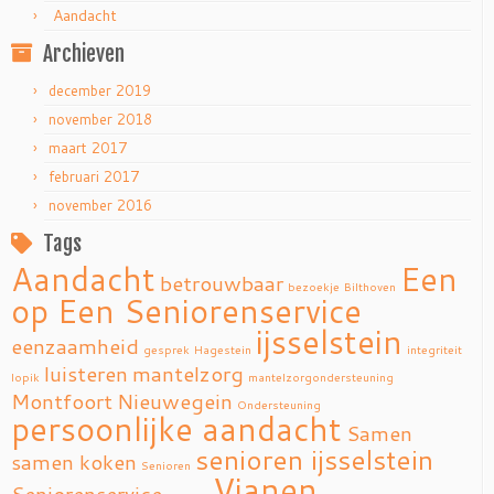
Aandacht
Archieven
december 2019
november 2018
maart 2017
februari 2017
november 2016
Tags
Aandacht
Een
betrouwbaar
bezoekje
Bilthoven
op Een Seniorenservice
ijsselstein
eenzaamheid
gesprek
Hagestein
integriteit
luisteren
mantelzorg
lopik
mantelzorgondersteuning
Montfoort
Nieuwegein
Ondersteuning
persoonlijke aandacht
Samen
senioren ijsselstein
samen koken
Senioren
Vianen
Seniorenservice