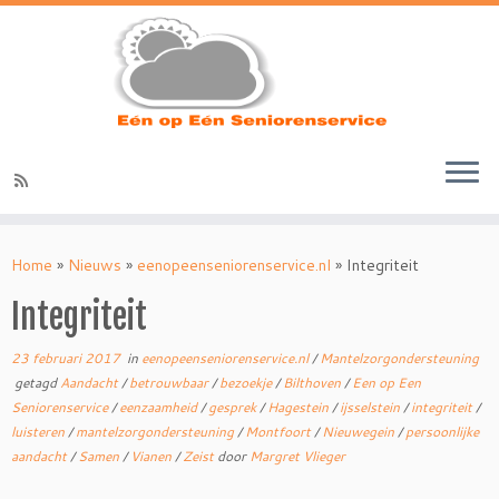
Ga
naar
Home
»
Nieuws
»
eenopeenseniorenservice.nl
»
Integriteit
inhoud
Integriteit
23 februari 2017
in
eenopeenseniorenservice.nl
/
Mantelzorgondersteuning
getagd
Aandacht
/
betrouwbaar
/
bezoekje
/
Bilthoven
/
Een op Een
Seniorenservice
/
eenzaamheid
/
gesprek
/
Hagestein
/
ijsselstein
/
integriteit
/
luisteren
/
mantelzorgondersteuning
/
Montfoort
/
Nieuwegein
/
persoonlijke
aandacht
/
Samen
/
Vianen
/
Zeist
door
Margret Vlieger