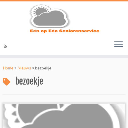
Ga
naar
Home
»
Nieuws
»
bezoekje
inhoud
bezoekje