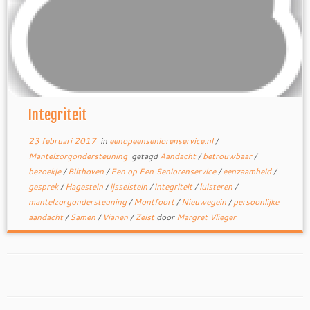
Integriteit
23 februari 2017
in
eenopeenseniorenservice.nl
/
Mantelzorgondersteuning
getagd
Aandacht
/
betrouwbaar
/
bezoekje
/
Bilthoven
/
Een op Een Seniorenservice
/
eenzaamheid
/
gesprek
/
Hagestein
/
ijsselstein
/
integriteit
/
luisteren
/
mantelzorgondersteuning
/
Montfoort
/
Nieuwegein
/
persoonlijke
aandacht
/
Samen
/
Vianen
/
Zeist
door
Margret Vlieger